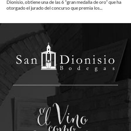
Dionisio, obtiene una de las 6 “gran medalla de oro” que ha
otorgado el jurado del concurso que premia los...