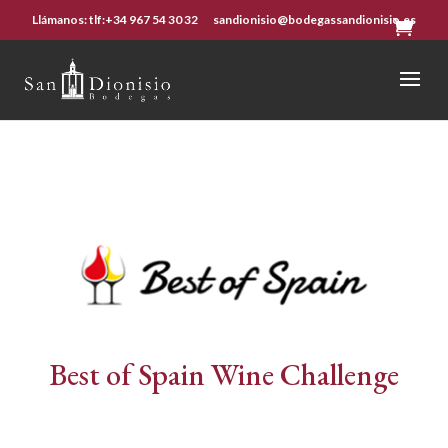
Llámanos: tlf:+34 967 54 30 32
sandionisio@bodegassandionisio.es
0
eleme
Best of Spain Wine Challenge