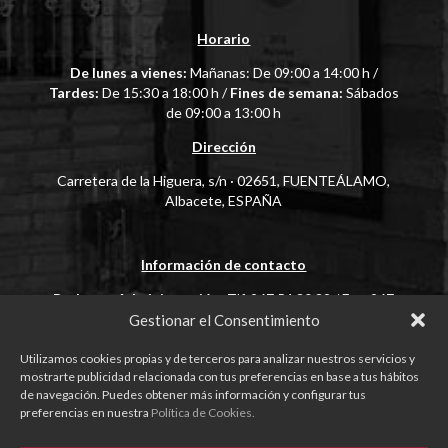
Horario
De lunes a vienes:
Mañanas: De 09:00 a 14:00 h /
Tardes:
De 15:30 a 18:00 h /
Fines de semana:
Sábados
de 09:00 a 13:00 h
Dirección
Carretera de la Higuera, s/n · 02651, FUENTEÁLAMO,
Albacete, ESPAÑA
Información de contacto
Bodega y Administración:
Tlf. 967 54 30 32 / Fax: 967
54 31 36 /
sandionisio@bodegassandionisio.es
/
Gestionar el Consentimiento
vinoteca@bodegassandionisio.es
Utilizamos cookies propias y de terceros para analizar nuestros servicios y
Departamento Comercial:
Tlf. + 34 967 54 30 32 / Fax:
mostrarte publicidad relacionada con tus preferencias en base a tus hábitos
+ 34 967 54 31 36 /
comercial@bodegassandionisio.es
de navegación. Puedes obtener más información y configurar tus
preferencias en nuestra
Política de Cookies.