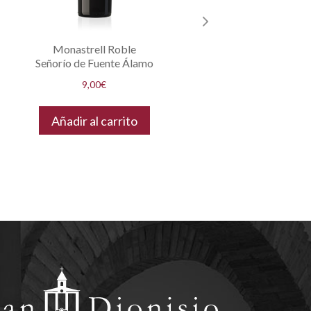
Monastrell Roble
Señorío de Fuente Álamo
9,00
€
Añadir al carrito
Añ