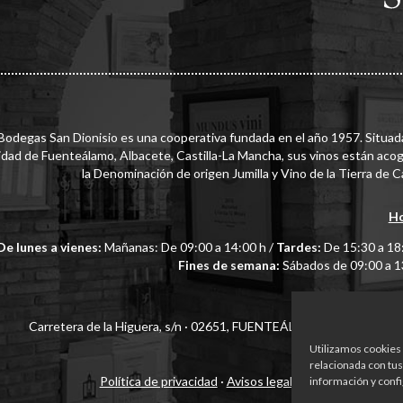
Bodegas San Dionisio es una cooperativa fundada en el año 1957. Situada
lidad de Fuenteálamo, Albacete, Castilla-La Mancha, sus vinos están acog
la Denominación de origen Jumilla y Vino de la Tierra de Ca
Ho
De lunes a vienes:
Mañanas: De 09:00 a 14:00 h /
Tardes:
De 15:30 a 18:
Fines de semana:
Sábados de 09:00 a 1
Dir
Carretera de la Higuera, s/n · 02651, FUENTEÁLAMO, Albacete, 
Utilizamos cookies 
relacionada con tus
Política de privacidad
·
Avisos legales
·
Política de Coo
información y confi