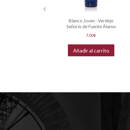
 Monastrell
Blanco Joven · Verdejo
 Álamo
Señorío de Fuente Álamo
7,00
€
ito
Añadir al carrito