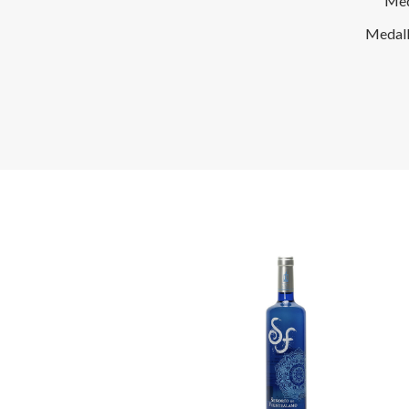
Med
Medall