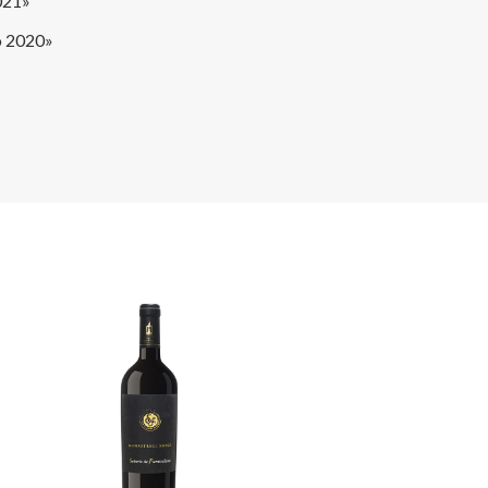
021»
o 2020»