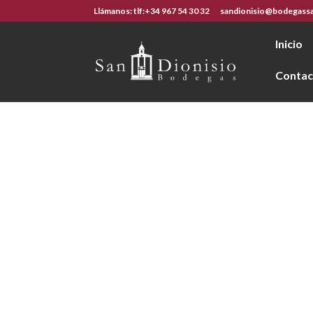
Llámanos: tlf:+34 967 54 30 32
sandionisio@bodegassa
Inicio
Contac