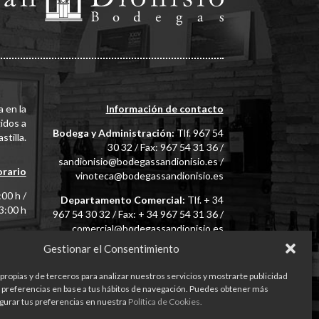
 en la
Información de contacto
idos a
Bodega y Administración:
Tlf. 967 54
stilla.
30 32 / Fax: 967 54 31 36 /
sandionisio@bodegassandionisio.es
/
rario
vinoteca@bodegassandionisio.es
00 h /
Departamento Comercial:
Tlf. + 34
3:00 h
967 54 30 32 / Fax: + 34 967 54 31 36 /
comercial@bodegassandionisio.es
ección
Gestionar el Consentimiento
ESPAÑA
propias y de terceros para analizar nuestros servicios y mostrarte publicidad
 preferencias en base a tus hábitos de navegación. Puedes obtener más
kies
·
Términos y condiciones generales de compra
gurar tus preferencias en nuestra
Política de Cookies.